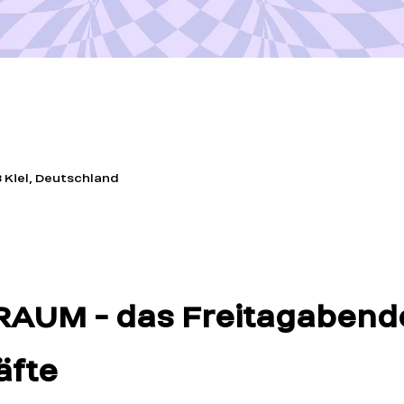
3 Kiel, Deutschland
t
UM - das Freitagabende
äfte