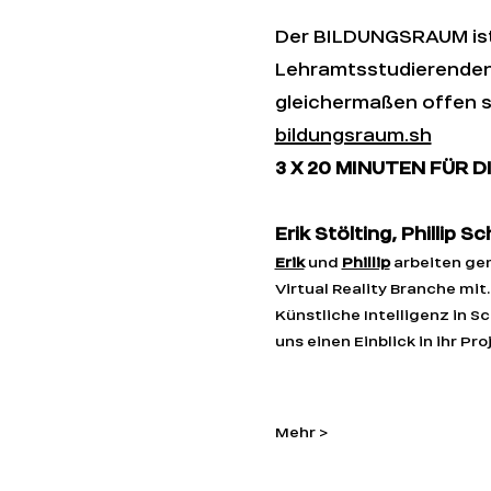
Der BILDUNGSRAUM ist 
Lehramtsstudierende
gleichermaßen offen 
bildungsraum.sh
3 X 20 MINUTEN FÜR 
Erik Stölting, Phillip S
Erik
 und 
Phillip
 arbeiten g
Virtual Reality Branche mi
Künstliche Intelligenz in S
uns einen Einblick in ihr P
Mehr >