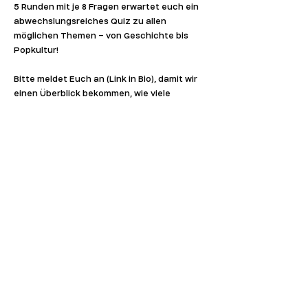
5 Runden mit je 8 Fragen erwartet euch ein 
abwechslungsreiches Quiz zu allen 
möglichen Themen – von Geschichte bis 
Popkultur! 
Bitte meldet Euch an (Link in Bio), damit wir 
einen Überblick bekommen, wie viele 
Personen teilnehmen werden.  Die Plätze 
sind schnell ausgebucht!
Wir freuen uns über eine freiwillige 
Teilnahmespende.
Euer COBL Team 🐿️
Teile dieses Event