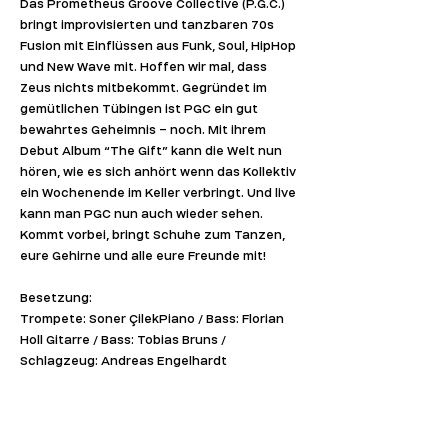
Das Prometheus Groove Collective (P.G.C.) 
bringt improvisierten und tanzbaren 70s 
Fusion mit Einflüssen aus Funk, Soul, HipHop 
und New Wave mit. Hoffen wir mal, dass 
Zeus nichts mitbekommt. Gegründet im 
gemütlichen Tübingen ist PGC ein gut 
bewahrtes Geheimnis – noch. Mit ihrem 
Debut Album “The Gift” kann die Welt nun 
hören, wie es sich anhört wenn das Kollektiv 
ein Wochenende im Keller verbringt. Und live 
kann man PGC nun auch wieder sehen. 
Kommt vorbei, bringt Schuhe zum Tanzen, 
eure Gehirne und alle eure Freunde mit!
Besetzung:
Trompete: Soner ÇilekPiano / Bass: Florian 
Holl Gitarre / Bass: Tobias Bruns / 
Schlagzeug: Andreas Engelhardt
Spotify: 
https://open.spotify.com/intl-
de/album/7cLDYaI8wBFJf4VK4t40Sn?si=9n-
4M1TnSxWDiQRU4TYkTA