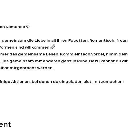
t
tion Romance 🩷
 gemeinsam die Liebe in all ihren Facetten. Romantisch, freunds
e Formen sind willkommen 🌈 
immer das gemeinsame Lesen. Komm einfach vorbei, nimm deine
lies gemeinsam mit anderen ganz in Ruhe. Dazu kannst du dir
lbst mitgebracht werden. 
einige Aktionen, bei denen du eingeladen bist, mitzumachen! 
ent