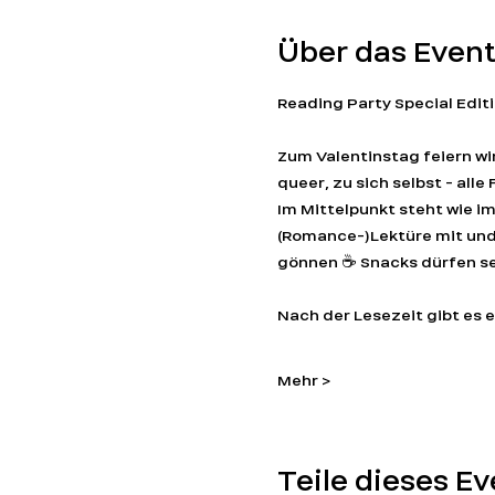
Über das Even
Reading Party Special Edi
Zum Valentinstag feiern wir
queer, zu sich selbst - all
Im Mittelpunkt steht wie 
(Romance-)Lektüre mit und 
gönnen ☕️ Snacks dürfen se
Nach der Lesezeit gibt es 
Mehr >
Teile dieses Ev