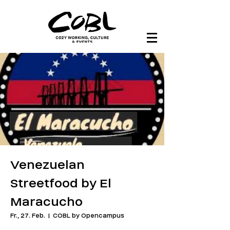
Venezuelan
Streetfood by El
Maracucho
Fr., 27. Feb.
  |  
COBL by Opencampus